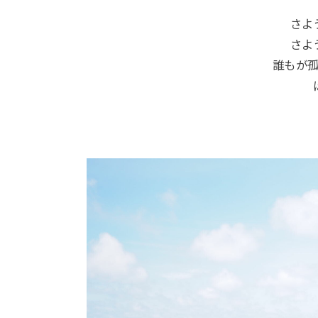
さよ
さよ
誰もが