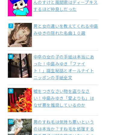
んのすけと風間君はディープキス
するほど仲良しだった
男と女の違いを教えてくれる中島
みゆきの隠れた名曲１０選
中卒の女の子の手紙は本当にあ
った！中島みゆき「ファイ
ト！」誕生秘話とオールナイト
ニッポンの手紙全文
嘘をつきなさい物を盗りなさ
い！中島みゆき「愛よりも」は
なぜ悪を推奨しているのか
男のすね毛は気持ち悪いという
のは本当か？すね毛を処理する