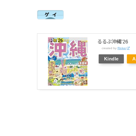
るるぶ沖縄’26
created by
Rinker
Kindle
A