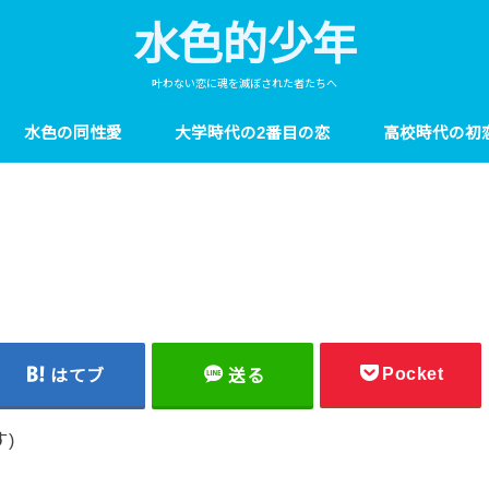
水色的少年
叶わない恋に魂を滅ぼされた者たちへ
水色の同性愛
大学時代の2番目の恋
高校時代の初
Pocket
はてブ
送る
)