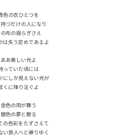
青色の衣ひとつを
だ持つだけの人になり
その布の揺らぎさえ
かは失う定めであるよ
ああ美しい光よ
持っていた頃には
かにしか見えない光が
ぼくに降り注ぐよ
金色の雨が舞う
銀色の夢と散る
ての色彩をたずさえて
ない旅人へと帰りゆく