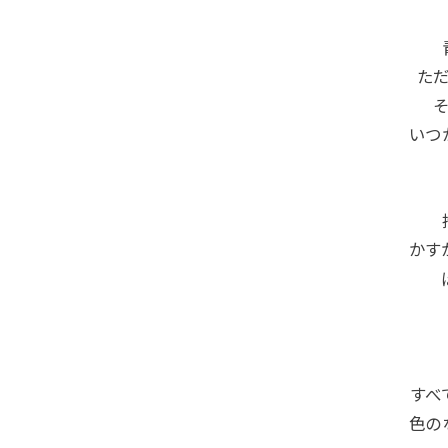
た
いつ
かす
すべ
色の