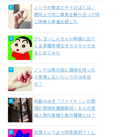
ノンケの親友とゲイのぼくは、
男同士で同じ果実を触り合って同
じ快楽と幸福を感じた
クレヨンしんちゃん映画に出て
くる多種多様なオカマキャラを
まとめてみた
ノンケは男の体に興味を持った
り発情しないというのは本当
か？
中島みゆき「ファイト！」の歌
詞の意味を徹底解説！６人の登
場人物の事情と魚の種類とは？
友情というより同性愛的？！し