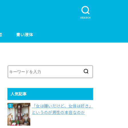
SEARCH
恋
青い液体
人気記事
「女は嫌いだけど、女体は好き」
というのが男性の本音なのか