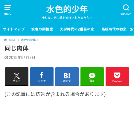
水色的少年
MENU
SEARCH
叶わない恋に魂を滅ぼされた者たちへ
サイトマップ
水色の同性愛
大学時代の2番目の恋
高校時代の初恋
HOME
水色の詩集
同じ肉体
2019年9月17日
ポスト
シェア
はてブ
送る
Pocket
(この記事には広告が含まれる場合があります)