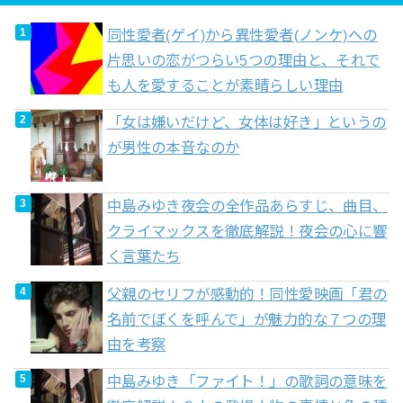
同性愛者(ゲイ)から異性愛者(ノンケ)への
片思いの恋がつらい5つの理由と、それで
も人を愛することが素晴らしい理由
「女は嫌いだけど、女体は好き」というの
が男性の本音なのか
中島みゆき夜会の全作品あらすじ、曲目、
クライマックスを徹底解説！夜会の心に響
く言葉たち
父親のセリフが感動的！同性愛映画「君の
名前でぼくを呼んで」が魅力的な７つの理
由を考察
中島みゆき「ファイト！」の歌詞の意味を