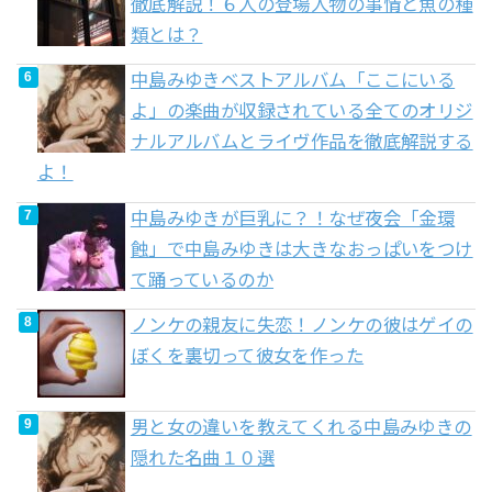
徹底解説！６人の登場人物の事情と魚の種
類とは？
中島みゆきベストアルバム「ここにいる
よ」の楽曲が収録されている全てのオリジ
ナルアルバムとライヴ作品を徹底解説する
よ！
中島みゆきが巨乳に？！なぜ夜会「金環
蝕」で中島みゆきは大きなおっぱいをつけ
て踊っているのか
ノンケの親友に失恋！ノンケの彼はゲイの
ぼくを裏切って彼女を作った
男と女の違いを教えてくれる中島みゆきの
隠れた名曲１０選