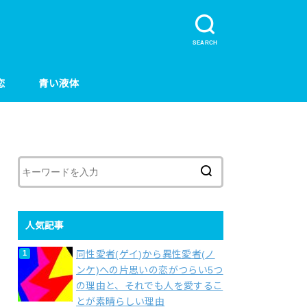
SEARCH
恋
青い液体
人気記事
同性愛者(ゲイ)から異性愛者(ノ
ンケ)への片思いの恋がつらい5つ
の理由と、それでも人を愛するこ
とが素晴らしい理由