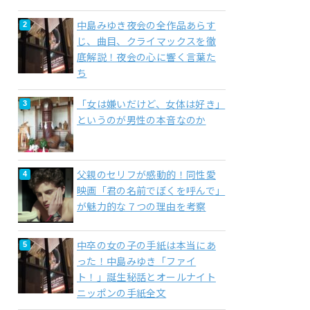
中島みゆき夜会の全作品あらす
じ、曲目、クライマックスを徹
底解説！夜会の心に響く言葉た
ち
「女は嫌いだけど、女体は好き」
というのが男性の本音なのか
父親のセリフが感動的！同性愛
映画「君の名前でぼくを呼んで」
が魅力的な７つの理由を考察
中卒の女の子の手紙は本当にあ
った！中島みゆき「ファイ
ト！」誕生秘話とオールナイト
ニッポンの手紙全文