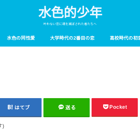
水色的少年
叶わない恋に魂を滅ぼされた者たちへ
水色の同性愛
大学時代の2番目の恋
高校時代の初
Pocket
はてブ
送る
)