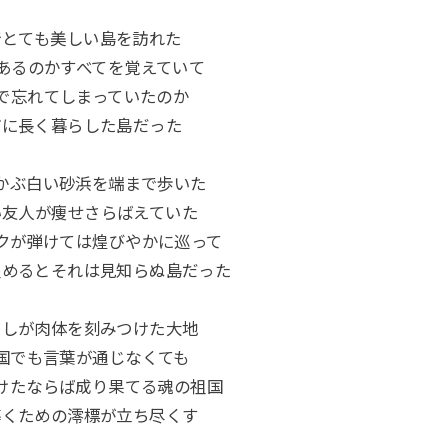
でとても美しい島を訪れた
あるのかすべてを覚えていて
で忘れてしまっていたのか
どに長く暮らした島だった
かぶ白い砂浜を端まで歩いた
い友人が痩せさらばえていた
クが弾けては煌びやかに巡って
醒めるとそれは見知らぬ島だった
たしが肉体を刻みつけた大地
国でも言葉が通じなくても
けたならば成り果てる魂の祖国
導くための澪標が立ち尽くす