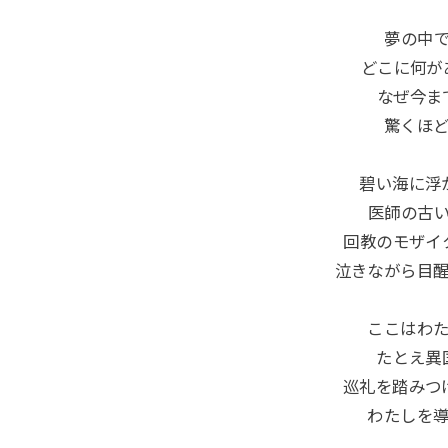
夢の中
どこに何が
なぜ今ま
驚くほ
碧い海に浮
医師の古
回教のモザイ
泣きながら目
ここはわ
たとえ異
巡礼を踏みつ
わたしを