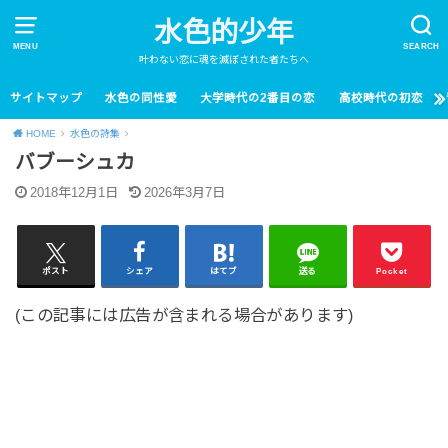
水色的少年
MENU
SEARCH
叶わない恋に魂を滅ぼされた者たちへ
サイトマップ
水色の同性愛
大学時代の2番目の恋
高校時代の初恋
HOME
水色の詩集
バブーシュカ
2018年12月1日
2026年3月7日
ポスト
シェア
はてブ
送る
Pocket
(この記事には広告が含まれる場合があります)