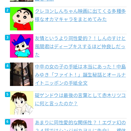
クレヨンしんちゃん映画に出てくる多種多
様なオカマキャラをまとめてみた
友情というより同性愛的？！しんのすけと
風間君はディープキスするほど仲良しだっ
た
中卒の女の子の手紙は本当にあった！中島
みゆき「ファイト！」誕生秘話とオールナ
イトニッポンの手紙全文
碇ゲンドウは最後の言葉として赤木リツコ
に何と言ったのか？
あまりに同性愛的な関係性？！エヴァ幻の
２４話ではシンジがカヲルに告白し、裸体