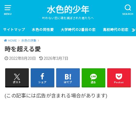
水色的少年
MENU
SEARCH
叶わない恋に魂を滅ぼされた者たちへ
サイトマップ
水色の同性愛
大学時代の2番目の恋
高校時代の初恋
HOME
水色の詩集
時を超える愛
2022年8月20日
2026年3月7日
ポスト
シェア
はてブ
送る
Pocket
(この記事には広告が含まれる場合があります)