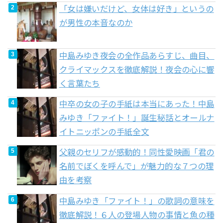
「女は嫌いだけど、女体は好き」というの
が男性の本音なのか
中島みゆき夜会の全作品あらすじ、曲目、
クライマックスを徹底解説！夜会の心に響
く言葉たち
中卒の女の子の手紙は本当にあった！中島
みゆき「ファイト！」誕生秘話とオールナ
イトニッポンの手紙全文
父親のセリフが感動的！同性愛映画「君の
名前でぼくを呼んで」が魅力的な７つの理
由を考察
中島みゆき「ファイト！」の歌詞の意味を
徹底解説！６人の登場人物の事情と魚の種