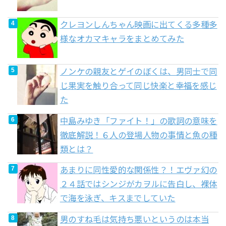
クレヨンしんちゃん映画に出てくる多種多
様なオカマキャラをまとめてみた
ノンケの親友とゲイのぼくは、男同士で同
じ果実を触り合って同じ快楽と幸福を感じ
た
中島みゆき「ファイト！」の歌詞の意味を
徹底解説！６人の登場人物の事情と魚の種
類とは？
あまりに同性愛的な関係性？！エヴァ幻の
２４話ではシンジがカヲルに告白し、裸体
で海を泳ぎ、キスまでしていた
男のすね毛は気持ち悪いというのは本当