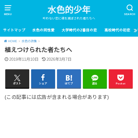
水色的少年
MENU
SEARCH
叶わない恋に魂を滅ぼされた者たちへ
サイトマップ
水色の同性愛
大学時代の2番目の恋
高校時代の初恋
HOME
水色の詩集
植えつけられた者たちへ
2019年11月10日
2026年3月7日
ポスト
シェア
はてブ
送る
Pocket
(この記事には広告が含まれる場合があります)