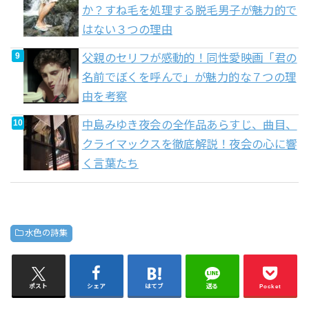
か？すね毛を処理する脱毛男子が魅力的で
はない３つの理由
父親のセリフが感動的！同性愛映画「君の
名前でぼくを呼んで」が魅力的な７つの理
由を考察
中島みゆき夜会の全作品あらすじ、曲目、
クライマックスを徹底解説！夜会の心に響
く言葉たち
水色の詩集
ポスト
シェア
はてブ
送る
Pocket