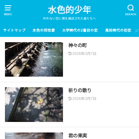
水色的少年
MENU
SEARCH
叶わない恋に魂を滅ぼされた者たちへ
サイトマップ
水色の同性愛
大学時代の2番目の恋
高校時代の初恋
神々の町
2026年3月7日
祈りの散り
2026年3月7日
君の果実