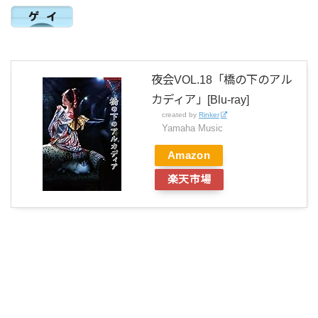
夜会VOL.18「橋の下のアル
カディア」[Blu-ray]
created by
Rinker
Yamaha Music
Amazon
楽天市場