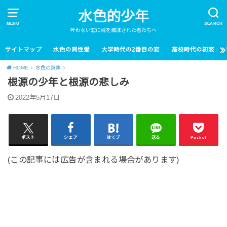
水色的少年
MENU
SEARCH
叶わない恋に魂を滅ぼされた者たちへ
サイトマップ
水色の同性愛
大学時代の2番目の恋
高校時代の初恋
HOME
水色の詩集
根源の少年と根源の悲しみ
2022年5月17日
ポスト
シェア
はてブ
送る
Pocket
(この記事には広告が含まれる場合があります)