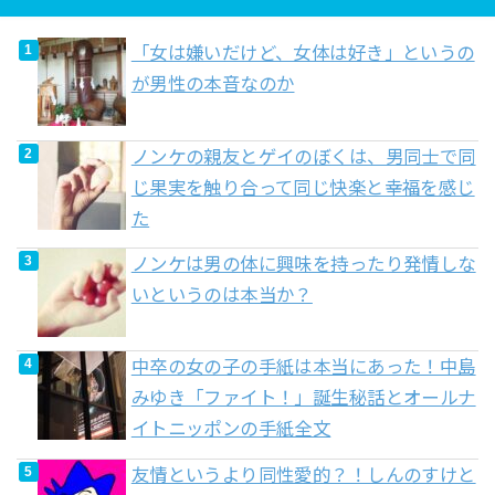
「女は嫌いだけど、女体は好き」というの
が男性の本音なのか
ノンケの親友とゲイのぼくは、男同士で同
じ果実を触り合って同じ快楽と幸福を感じ
た
ノンケは男の体に興味を持ったり発情しな
いというのは本当か？
中卒の女の子の手紙は本当にあった！中島
みゆき「ファイト！」誕生秘話とオールナ
イトニッポンの手紙全文
友情というより同性愛的？！しんのすけと