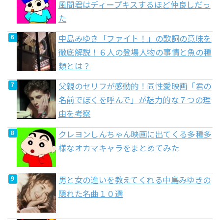
風間君はディープキスするほど仲良しだっ
た
中島みゆき「ファイト！」の歌詞の意味を
徹底解説！６人の登場人物の事情と魚の種
類とは？
父親のセリフが感動的！同性愛映画「君の
名前でぼくを呼んで」が魅力的な７つの理
由を考察
クレヨンしんちゃん映画に出てくる多種多
様なオカマキャラをまとめてみた
男と女の違いを教えてくれる中島みゆきの
隠れた名曲１０選