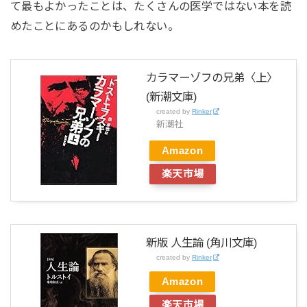
て最もよかったことは、たくさんの医学ではない本を読
めたことにあるのかもしれない。
カラマーゾフの兄弟〈上〉
(新潮文庫)
created by
Rinker
新潮社
Amazon
楽天市場
新版 人生論 (角川文庫)
created by
Rinker
Amazon
楽天市場