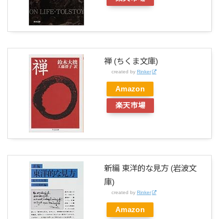
禅 (ちくま文庫)
created by
Rinker
Amazon
楽天市場
新編 東洋的な見方 (岩波文
庫)
created by
Rinker
Amazon