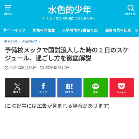
水色的少年
MENU
SEARCH
叶わない恋に魂を滅ぼされた者たちへ
サイトマップ
水色の同性愛
大学時代の2番目の恋
高校時代の初恋
HOME
水色の医学
予備校メックで国試浪人した時の１日のスケ
ジュール、過ごし方を徹底解説
2021年6月18日
2026年3月7日
ポスト
シェア
はてブ
送る
Pocket
(この記事には広告が含まれる場合があります)