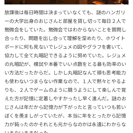
放課後は毎日時間は決まっていなくても、謎のハンガリ
ーの大学出身のおじさんと部屋を貸し切って毎日２人で
勉強会をしていた。勉強会ではわからないことを質問し
合ったり、問題を出し合って理解を深めたり、ホワイト
ボードに何も見ないでレジュメの図やグラフを書いて、
協力して全て丸暗記できるように努めていた。レジュメ
の丸暗記が、模試や本番でいい点数をとる最も効率のい
い方法だったからだ。しかし丸暗記なんて頭も思考能力
も使わないつまらない作業なので、１人で黙々とやるよ
りも、２人でゲームのように競うようにして楽しんで覚
えた方が記憶に定着しやすかったし早く進んだ。謎のお
じさんは年だから記憶力が下がったと言っていつも若い
ぼくを羨ましがっていたが、本当に年をとったから記憶
力が鈍ったのかそれとも元からなのかは永遠にわからな
いまないままだった。