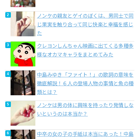
ノンケの親友とゲイのぼくは、男同士で同
じ果実を触り合って同じ快楽と幸福を感じ
た
クレヨンしんちゃん映画に出てくる多種多
様なオカマキャラをまとめてみた
中島みゆき「ファイト！」の歌詞の意味を
徹底解説！６人の登場人物の事情と魚の種
類とは？
ノンケは男の体に興味を持ったり発情しな
いというのは本当か？
中卒の女の子の手紙は本当にあった！中島