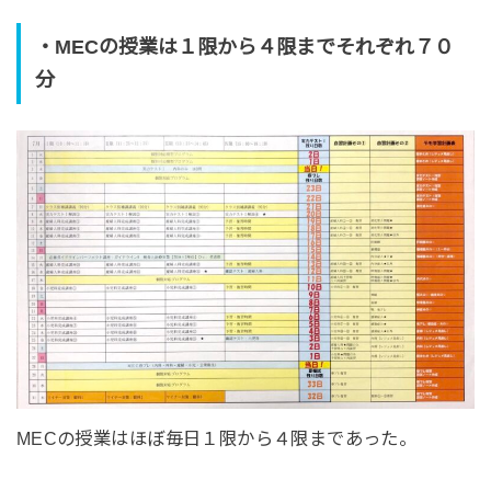
・MECの授業は１限から４限までそれぞれ７０
分
MECの授業はほぼ毎日１限から４限まであった。