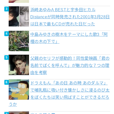
浜崎あゆみA BESTと宇多田ヒカル
Distanceが同時発売された2001年3月28日
は日本で最もCDが売れた日だった
中島みゆきの樹木をテーマにした歌3「阿
檀の木の下で」
父親のセリフが感動的！同性愛映画「君の
名前でぼくを呼んで」が魅力的な７つの理
由を考察
ドラえもん「あの日 あの時 あのダルマ」
で哺乳瓶に吸い付き懐かしさに浸るのび太
をぼくたちは笑い飛ばすことができるだろ
うか