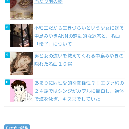
当たり前の夢
不細工だから生きづらいという少女に送る
中島みゆきANNの感動的な返答と、名曲
「怜子」について
男と女の違いを教えてくれる中島みゆきの
隠れた名曲１０選
あまりに同性愛的な関係性？！エヴァ幻の
２４話ではシンジがカヲルに告白し、裸体
で海を泳ぎ、キスまでしていた
水色の詩集