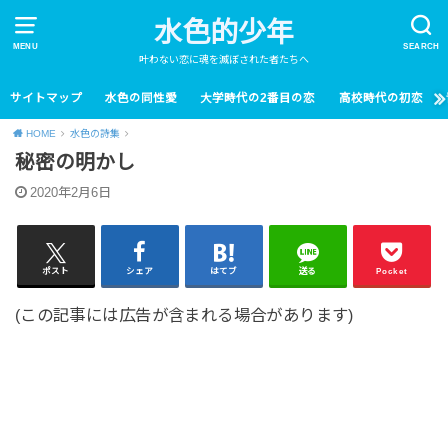
水色的少年
MENU
SEARCH
叶わない恋に魂を滅ぼされた者たちへ
サイトマップ
水色の同性愛
大学時代の2番目の恋
高校時代の初恋
HOME
水色の詩集
秘密の明かし
2020年2月6日
ポスト
シェア
はてブ
送る
Pocket
(この記事には広告が含まれる場合があります)