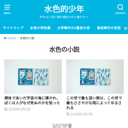
水色的少年
MENU
SEARCH
叶わない恋に魂を滅ぼされた者たちへ
サイトマップ
水色の同性愛
大学時代の2番目の恋
高校時代の初恋
HOME
水色の小説
水色の小説
裸体で泳いだ宇宙の海に導かれ、
この世で最も深い罪は、この世で
ぼくは人がなぜ死ぬのかを知った
最もささやかな雨によってゆるさ
れる
2026年3月7日
2026年3月7日