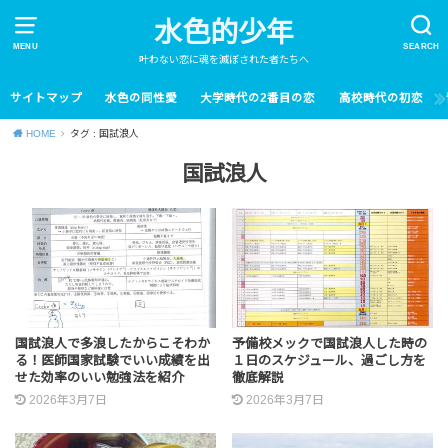
水色的少年
MENU
SEARCH
叶わない恋に魂を滅ぼされた者たちへ
サイトマップ
水色の同性愛
大学時代の2番目の恋
高校時代の初恋
HOME
タグ : 国試浪人
国試浪人
国試浪人で多浪したからこそわか
予備校メックで国試浪人した時の
る！医師国家試験でいい成績を出
１日のスケジュール、過ごし方を
せた効率のいい勉強法を紹介
徹底解説
2026年3月7日
2026年3月7日