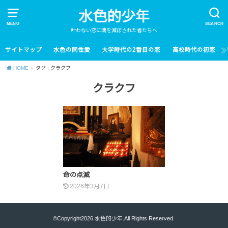
水色的少年
MENU
SEARCH
叶わない恋に魂を滅ぼされた者たちへ
サイトマップ
水色の同性愛
大学時代の2番目の恋
高校時代の初恋
HOME
タグ : クラクフ
クラクフ
命の点滅
2026年3月7日
©Copyright2026
水色的少年
.All Rights Reserved.